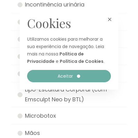
Incontinência urinária
Cookies
Joelho
Labioplastia
Utilizamos cookies para melhorar a
sua experiência de navegação. Leia
mais na nossa
Política de
Lifting de Nefertiti
Privacidade
e
Política de Cookies
.
Limpeza e tratamento de pele
Aceitar
Lipo-Escultura Corporal (com
Emsculpt Neo by BTL)
Microbotox
Mãos