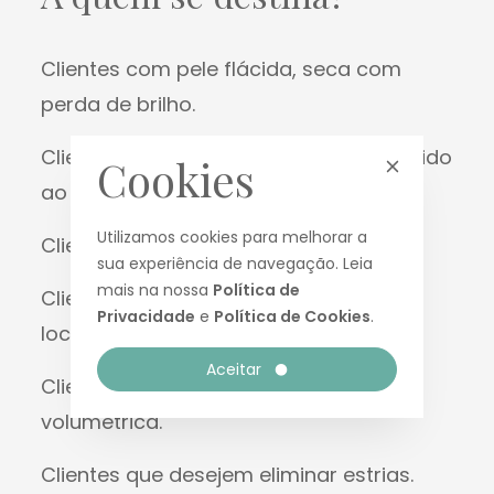
Clientes com pele flácida, seca com
perda de brilho.
Clientes que possuam rugas finas devido
Cookies
ao envelhecimento.
Utilizamos cookies para melhorar a
Clientes com pele desidratada.
sua experiência de navegação. Leia
mais na nossa
Política de
Clientes que desejem reduzir gordura
Privacidade
e
Política de Cookies
.
localizada.
Aceitar
Clientes que desejem uma diminuição
volumétrica.
Clientes que desejem eliminar estrias.