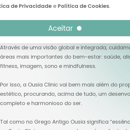
tica de Privacidade
e
Política de Cookies
.
A Ousia Clinic é um novo conceito de Clínica qu
a Identidade em múltiplas dimensões: beleza, sa
Aceitar
estar e atenção plena.
Através de uma visão global e integrada, cuidam
áreas mais importantes do bem-estar: saúde, al
fitness, imagem, sono e mindfulness.
Por isso, a Ousia Clinic vai bem mais além do pro
estético, procurando, acima de tudo, um desenv
completo e harmonioso do ser.
Tal como no Grego Antigo Ousia significa “essên