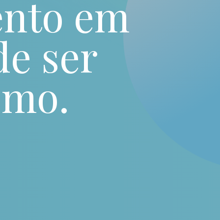
nto em
de ser
smo.