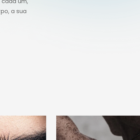
e cada um,
rpo, a sua