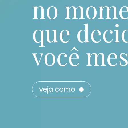
no mome
que deci
você me
veja como