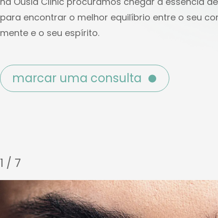
na Ousia Clinic procuramos chegar à essência d
para encontrar o melhor equilíbrio entre o seu co
mente e o seu espírito.
marcar uma consulta
1 / 7