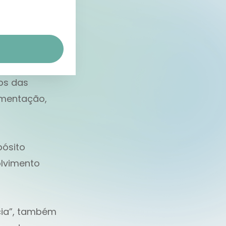
e compreende
úde, bem-
os das
imentação,
pósito
olvimento
cia”, também