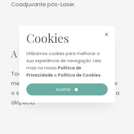
Coadjuvante pós-Laser.
Cookies
A quem se destina?
Utilizamos cookies para melhorar a
sua experiência de navegação. Leia
mais na nossa
Política de
Todos os clientes que pretendam
Privacidade
e
Política de Cookies
.
melhorar a vitalidade capilar, promover
Aceitar
o seu crescimento, prevenir a queda e a
alopécia.